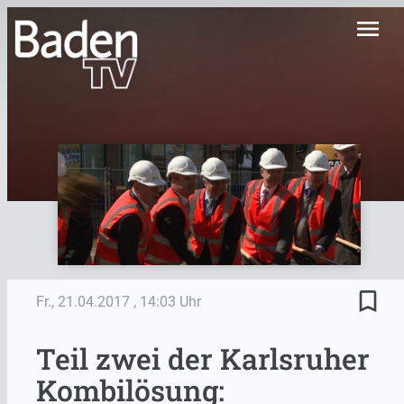
menu
bookmark_border
Fr., 21.04.2017
, 14:03 Uhr
Teil zwei der Karlsruher
Kombilösung: