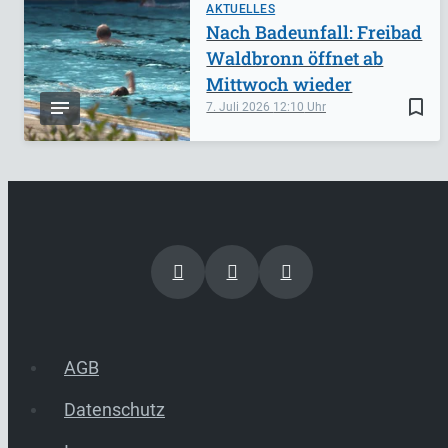
AKTUELLES
Nach Badeunfall: Freibad
Waldbronn öffnet ab
Mittwoch wieder
bookmark_border
7. Juli 2026
12:10
AGB
Datenschutz