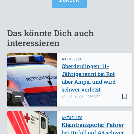
ZURÜCK
Das könnte Dich auch
interessieren
AKTUELLES
Oberderdingen: 11-
Jährige rennt bei Rot
über Ampel und wird
schwer verletzt
bookmark_border
24. Juli 2026
11:34
AKTUELLES
Kleintransporter-Fahrer
bei Unfall auf A5 schwer