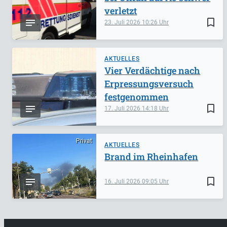
verletzt
bookmark_border
23. Juli 2026
10:26
AKTUELLES
Vier Verdächtige nach
Erpressungsversuch
festgenommen
bookmark_border
17. Juli 2026
14:18
Privat
AKTUELLES
Brand im Rheinhafen
bookmark_border
16. Juli 2026
09:05