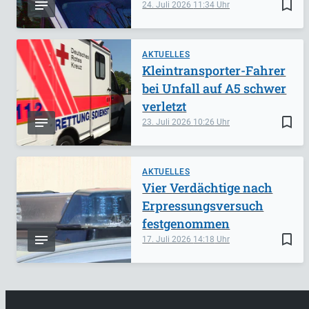
bookmark_border
24. Juli 2026
11:34
AKTUELLES
Kleintransporter-Fahrer
bei Unfall auf A5 schwer
verletzt
bookmark_border
23. Juli 2026
10:26
AKTUELLES
Vier Verdächtige nach
Erpressungsversuch
festgenommen
bookmark_border
17. Juli 2026
14:18