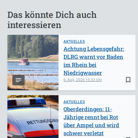
Das könnte Dich auch
interessieren
AKTUELLES
Achtung Lebensgefahr:
DLRG warnt vor Baden
im Rhein bei
Niedrigwasser
bookmark_border
6. Aug. 2026
15:53
AKTUELLES
Oberderdingen: 11-
Jährige rennt bei Rot
über Ampel und wird
schwer verletzt