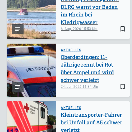
DLRG warnt vor Baden
im Rhein bei
Niedrigwasser
bookmark_border
6. Aug. 2026
15:53
AKTUELLES
Oberderdingen: 11-
Jährige rennt bei Rot
über Ampel und wird
schwer verletzt
bookmark_border
24. Juli 2026
11:34
AKTUELLES
Kleintransporter-Fahrer
bei Unfall auf A5 schwer
verletzt