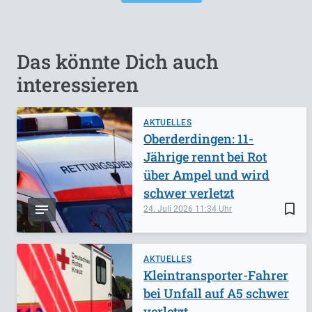
Das könnte Dich auch
interessieren
AKTUELLES
Oberderdingen: 11-
Jährige rennt bei Rot
über Ampel und wird
schwer verletzt
bookmark_border
24. Juli 2026
11:34
AKTUELLES
Kleintransporter-Fahrer
bei Unfall auf A5 schwer
verletzt