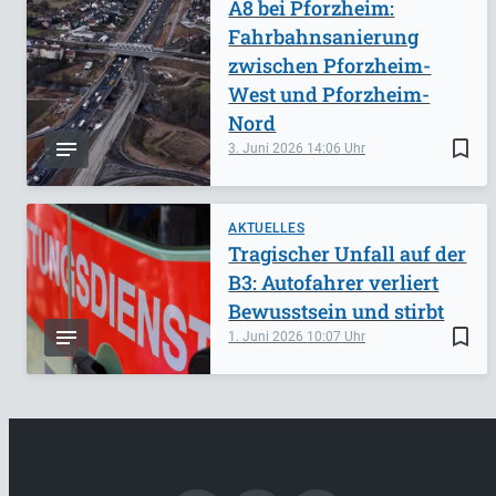
A8 bei Pforzheim:
Fahrbahnsanierung
zwischen Pforzheim-
West und Pforzheim-
Nord
bookmark_border
3. Juni 2026
14:06
AKTUELLES
Tragischer Unfall auf der
B3: Autofahrer verliert
Bewusstsein und stirbt
bookmark_border
1. Juni 2026
10:07