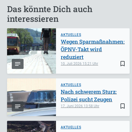
Das könnte Dich auch
interessieren
AKTUELLES
Wegen Sparmaßnahmen:
ÖPNV-Takt wird
reduziert
bookmark_border
10. Juli 2026
15:21
AKTUELLES
Nach schwerem Sturz:
Polizei sucht Zeugen
bookmark_border
17. Juni 2026
13:58
AKTUELLES