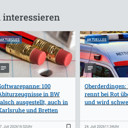
 interessieren
AKTUELLES
AKTUELLES
Softwarepanne: 100
Oberderdingen: 
Abiturzeugnisse in BW
rennt bei Rot ü
falsch ausgestellt, auch in
und wird schwer
Karlsruhe und Bretten
bookmark_border
7. Juli 2026
16:52
24. Juli 2026
11:34