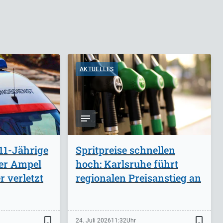
AKTUELLES
11-Jährige
Spritpreise schnellen
ber Ampel
hoch: Karlsruhe führt
 verletzt
regionalen Preisanstieg an
bookmark_border
bookmark_border
24. Juli 2026
11:32