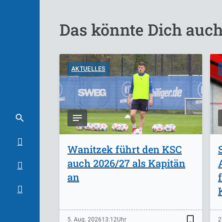
Das könnte Dich auch
AKTUELLES
Wanitzek führt den KSC
auch 2026/27 als Kapitän
an
bookmark_border
5. Aug. 2026
13:12
2