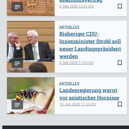
bookmark_border
6. Mai 2026
12:01
AKTUELLES
Bisheriger CDU-
Innenminister Strobl soll
neuer Landtagspräsident
werden
bookmark_border
5. Mai 2026
17:05
AKTUELLES
Landesregierung warnt
vor asiatischer Hornisse
bookmark_border
16. Apr. 2026
11:54