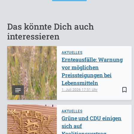
Das könnte Dich auch
interessieren
AKTUELLES
Ernteausfälle: Warnung
vor möglichen
Preissteigungen bei
Lebensmitteln
bookmark_border
1. Juli 2026
17:51
AKTUELLES
Grüne und CDU einigen
sich auf
Koalitionsvertrag