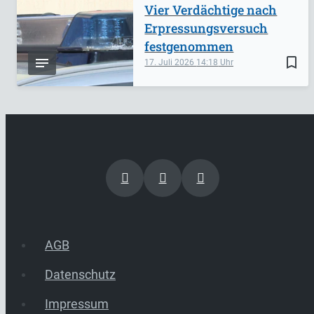
Vier Verdächtige nach
Erpressungsversuch
festgenommen
bookmark_border
17. Juli 2026
14:18
AGB
Datenschutz
Impressum