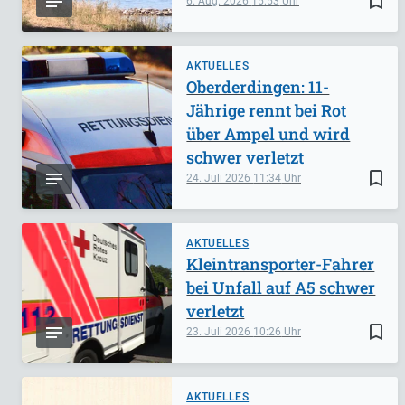
bookmark_border
6. Aug. 2026
15:53
AKTUELLES
Oberderdingen: 11-
Jährige rennt bei Rot
über Ampel und wird
schwer verletzt
bookmark_border
24. Juli 2026
11:34
AKTUELLES
Kleintransporter-Fahrer
bei Unfall auf A5 schwer
verletzt
bookmark_border
23. Juli 2026
10:26
AKTUELLES