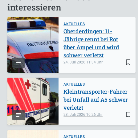
interessieren
AKTUELLES
Oberderdingen: 11-
Jährige rennt bei Rot
über Ampel und wird
schwer verletzt
bookmark_border
24. Juli 2026
11:34
AKTUELLES
Kleintransporter-Fahrer
bei Unfall auf A5 schwer
verletzt
bookmark_border
23. Juli 2026
10:26
AKTUELLES