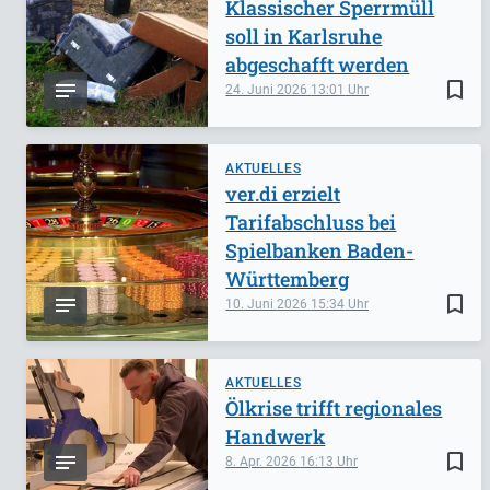
Klassischer Sperrmüll
soll in Karlsruhe
abgeschafft werden
bookmark_border
24. Juni 2026
13:01
AKTUELLES
ver.di erzielt
Tarifabschluss bei
Spielbanken Baden-
Württemberg
bookmark_border
10. Juni 2026
15:34
AKTUELLES
Ölkrise trifft regionales
Handwerk
bookmark_border
8. Apr. 2026
16:13