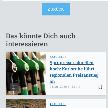
ZURÜCK
Das könnte Dich auch
interessieren
AKTUELLES
Spritpreise schnellen
hoch: Karlsruhe führt
regionalen Preisanstieg
an
bookmark_border
24. Juli 2026
11:32
AKTUELLES