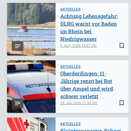
AKTUELLES
Achtung Lebensgefahr:
DLRG warnt vor Baden
im Rhein bei
Niedrigwasser
bookmark_border
6. Aug. 2026
15:53
AKTUELLES
Oberderdingen: 11-
Jährige rennt bei Rot
über Ampel und wird
schwer verletzt
bookmark_border
24. Juli 2026
11:34
AKTUELLES
Kleintransporter-Fahrer