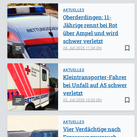
AKTUELLES
Oberderdingen: 11-
Jährige rennt bei Rot
über Ampel und wird
schwer verletzt
bookmark_border
24. Juli 2026
11:34
AKTUELLES
Kleintransporter-Fahrer
bei Unfall auf A5 schwer
verletzt
bookmark_border
23. Juli 2026
10:26
AKTUELLES
Vier Verdächtige nach
Erpressungsversuch