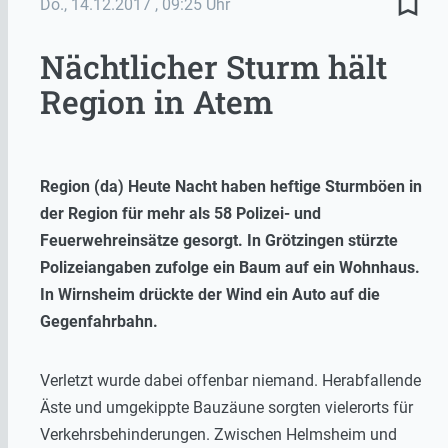
bookmark_border
Do., 14.12.2017
, 09:25 Uhr
Nächtlicher Sturm hält
Region in Atem
Region (da) Heute Nacht haben heftige Sturmböen in
der Region für mehr als 58 Polizei- und
Feuerwehreinsätze gesorgt. In Grötzingen stürzte
Polizeiangaben zufolge ein Baum auf ein Wohnhaus.
In Wirnsheim drückte der Wind ein Auto auf die
Gegenfahrbahn.
Verletzt wurde dabei offenbar niemand. Herabfallende
Äste und umgekippte Bauzäune sorgten vielerorts für
Verkehrsbehinderungen. Zwischen Helmsheim und