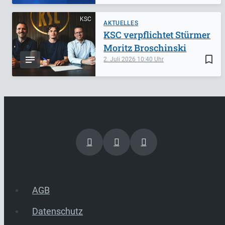
KSC
AKTUELLES
KSC verpflichtet Stürmer
Moritz Broschinski
bookmark_border
2. Juli 2026
10:40
AGB
Datenschutz