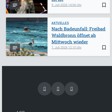
bookmark_border
9. Juli 2026
14:06
AKTUELLES
Nach Badeunfall: Freibad
Waldbronn öffnet ab
Mittwoch wieder
bookmark_border
7. Juli 2026
12:10