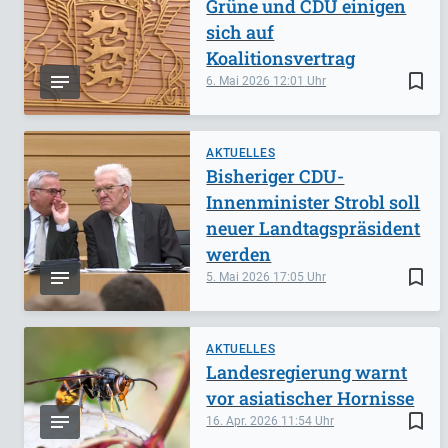
Grüne und CDU einigen
sich auf
Koalitionsvertrag
bookmark_border
6. Mai 2026
12:01
AKTUELLES
Bisheriger CDU-
Innenminister Strobl soll
neuer Landtagspräsident
werden
bookmark_border
5. Mai 2026
17:05
AKTUELLES
Landesregierung warnt
vor asiatischer Hornisse
bookmark_border
16. Apr. 2026
11:54