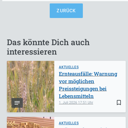
ZURÜCK
Das könnte Dich auch
interessieren
AKTUELLES
Ernteausfälle: Warnung
vor möglichen
Preissteigungen bei
Lebensmitteln
bookmark_border
1. Juli 2026
17:51
AKTUELLES