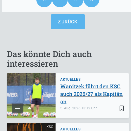
ZURÜCK
Das könnte Dich auch
interessieren
AKTUELLES
Wanitzek führt den KSC
auch 2026/27 als Kapitän
an
bookmark_border
5. Aug. 2026
13:12
KSC
AKTUELLES