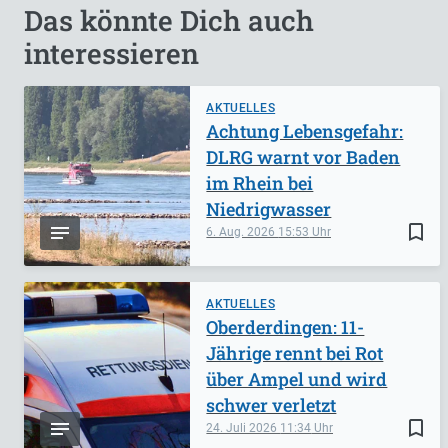
Das könnte Dich auch
interessieren
AKTUELLES
Achtung Lebensgefahr:
DLRG warnt vor Baden
im Rhein bei
Niedrigwasser
bookmark_border
6. Aug. 2026
15:53
AKTUELLES
Oberderdingen: 11-
Jährige rennt bei Rot
über Ampel und wird
schwer verletzt
bookmark_border
24. Juli 2026
11:34