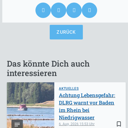
ZURÜCK
Das könnte Dich auch
interessieren
AKTUELLES
Achtung Lebensgefahr:
DLRG warnt vor Baden
im Rhein bei
Niedrigwasser
bookmark_border
6. Aug. 2026
15:53