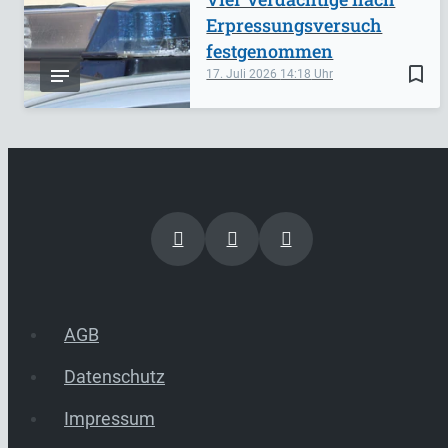
Erpressungsversuch
festgenommen
bookmark_border
17. Juli 2026
14:18
AGB
Datenschutz
Impressum