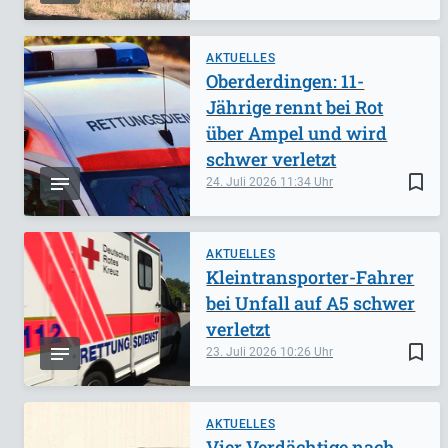
AKTUELLES
Oberderdingen: 11-
Jährige rennt bei Rot
über Ampel und wird
schwer verletzt
bookmark_border
24. Juli 2026
11:34
AKTUELLES
Kleintransporter-Fahrer
bei Unfall auf A5 schwer
verletzt
bookmark_border
23. Juli 2026
10:26
AKTUELLES
Vier Verdächtige nach