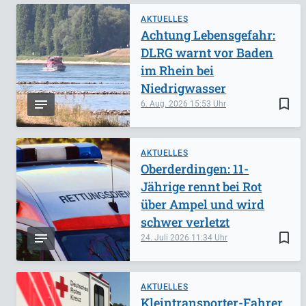
AKTUELLES
Achtung Lebensgefahr:
DLRG warnt vor Baden
im Rhein bei
Niedrigwasser
bookmark_border
6. Aug. 2026
15:53
AKTUELLES
Oberderdingen: 11-
Jährige rennt bei Rot
über Ampel und wird
schwer verletzt
bookmark_border
24. Juli 2026
11:34
AKTUELLES
Kleintransporter-Fahrer