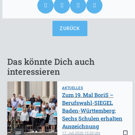
ZURÜCK
Das könnte Dich auch
interessieren
AKTUELLES
Zum 19. Mal BoriS –
Berufswahl-SIEGEL
Baden-Württemberg:
Sechs Schulen erhalten
Auszeichnung
bookmark_border
17. Juli 2026
15:20