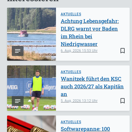
AKTUELLES
Achtung Lebensgefahr:
DLRG warnt vor Baden
im Rhein bei
Niedrigwasser
bookmark_border
6. Aug. 2026
15:53
AKTUELLES
Wanitzek führt den KSC
auch 2026/27 als Kapitän
an
bookmark_border
5. Aug. 2026
13:12
AKTUELLES
Softwarepanne: 100