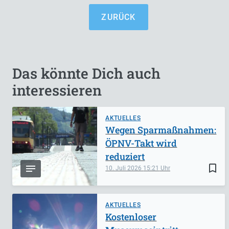
ZURÜCK
Das könnte Dich auch
interessieren
AKTUELLES
Wegen Sparmaßnahmen:
ÖPNV-Takt wird
reduziert
bookmark_border
10. Juli 2026
15:21
AKTUELLES
Kostenloser