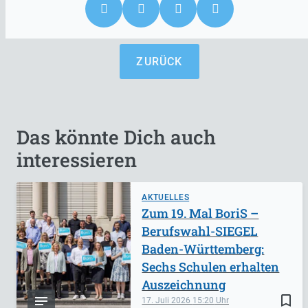
ZURÜCK
Das könnte Dich auch
interessieren
AKTUELLES
Zum 19. Mal BoriS –
Berufswahl-SIEGEL
Baden-Württemberg:
Sechs Schulen erhalten
Auszeichnung
bookmark_border
17. Juli 2026
15:20