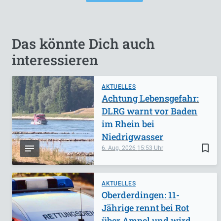
Das könnte Dich auch
interessieren
AKTUELLES
Achtung Lebensgefahr:
DLRG warnt vor Baden
im Rhein bei
Niedrigwasser
bookmark_border
6. Aug. 2026
15:53
AKTUELLES
Oberderdingen: 11-
Jährige rennt bei Rot
über Ampel und wird