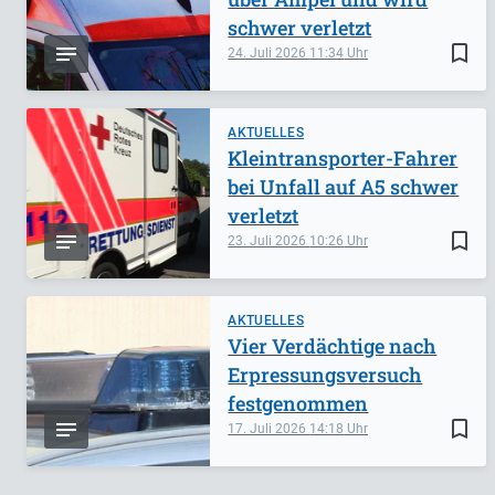
schwer verletzt
bookmark_border
24. Juli 2026
11:34
AKTUELLES
Kleintransporter-Fahrer
bei Unfall auf A5 schwer
verletzt
bookmark_border
23. Juli 2026
10:26
AKTUELLES
Vier Verdächtige nach
Erpressungsversuch
festgenommen
bookmark_border
17. Juli 2026
14:18