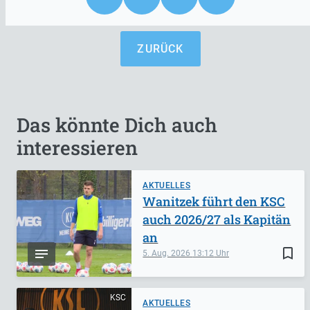
ZURÜCK
Das könnte Dich auch
interessieren
AKTUELLES
Wanitzek führt den KSC
auch 2026/27 als Kapitän
an
bookmark_border
5. Aug. 2026
13:12
KSC
AKTUELLES