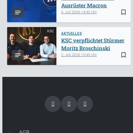
Ausrüster Macron
bookmark_border
6. Juli 2026
14:42
KSC
AKTUELLES
KSC verpflichtet Stürmer
Moritz Broschinski
bookmark_border
2. Juli 2026
10:40
AGB