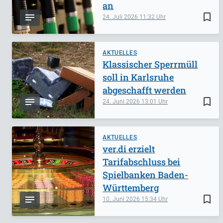
an
bookmark_border
24. Juli 2026
11:32
AKTUELLES
Klassischer Sperrmüll
soll in Karlsruhe
abgeschafft werden
bookmark_border
24. Juni 2026
13:01
AKTUELLES
ver.di erzielt
Tarifabschluss bei
Spielbanken Baden-
Württemberg
bookmark_border
10. Juni 2026
15:34