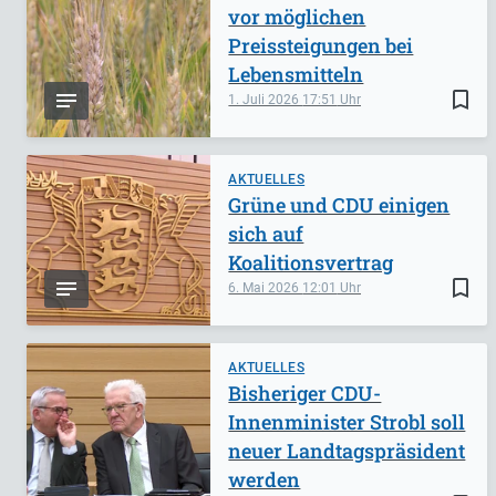
vor möglichen
Preissteigungen bei
Lebensmitteln
bookmark_border
1. Juli 2026
17:51
AKTUELLES
Grüne und CDU einigen
sich auf
Koalitionsvertrag
bookmark_border
6. Mai 2026
12:01
AKTUELLES
Bisheriger CDU-
Innenminister Strobl soll
neuer Landtagspräsident
werden