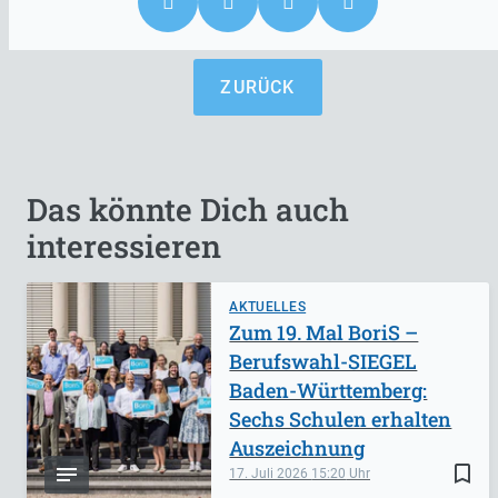
ZURÜCK
Das könnte Dich auch
interessieren
AKTUELLES
Zum 19. Mal BoriS –
Berufswahl-SIEGEL
Baden-Württemberg:
Sechs Schulen erhalten
Auszeichnung
bookmark_border
17. Juli 2026
15:20