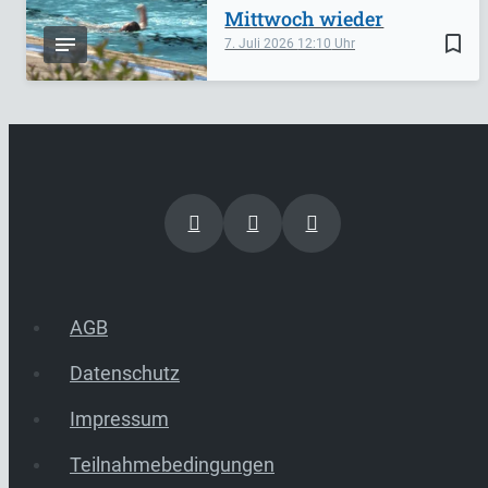
Mittwoch wieder
bookmark_border
7. Juli 2026
12:10
AGB
Datenschutz
Impressum
Teilnahmebedingungen