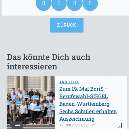
ZURÜCK
Das könnte Dich auch
interessieren
AKTUELLES
Zum 19. Mal BoriS –
Berufswahl-SIEGEL
Baden-Württemberg:
Sechs Schulen erhalten
Auszeichnung
bookmark_border
17. Juli 2026
15:20