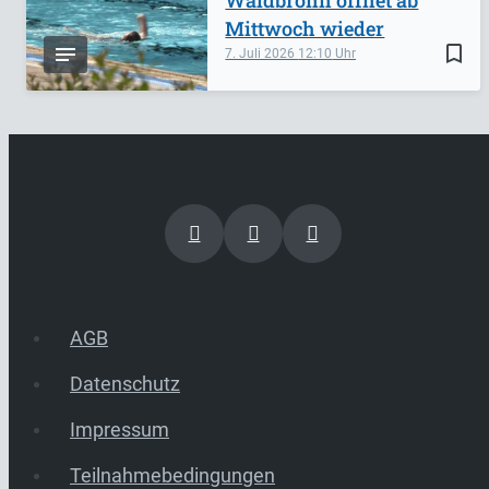
Mittwoch wieder
bookmark_border
7. Juli 2026
12:10
AGB
Datenschutz
Impressum
Teilnahmebedingungen