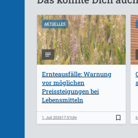
AKTUELLES
Ernteausfälle: Warnung
vor möglichen
Preissteigungen bei
Lebensmitteln
bookmark_border
1. Juli 2026
17:51
6