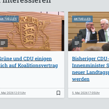
AKTUELLES
AKTUELLES
Grüne und CDU einigen
Bisheriger CDU
sich auf Koalitionsvertrag
Innenminister St
neuer Landtags
werden
bookmark_border
. Mai 2026
12:01
5. Mai 2026
17:05