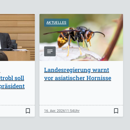
AKTUELLES
-
Landesregierung warnt
robl soll
vor asiatischer Hornisse
präsident
bookmark_border
bookmark_border
16. Apr. 2026
11:54