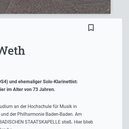
bookmark_border
 Weth
S4) und ehemaliger Solo-Klarinettist:
r im Alter von 73 Jahren.
dium an der Hochschule für Musik in
ck und der Philharmonie Baden-Baden. Am
zur BADISCHEN STAATSKAPELLE stieß. Hier blieb