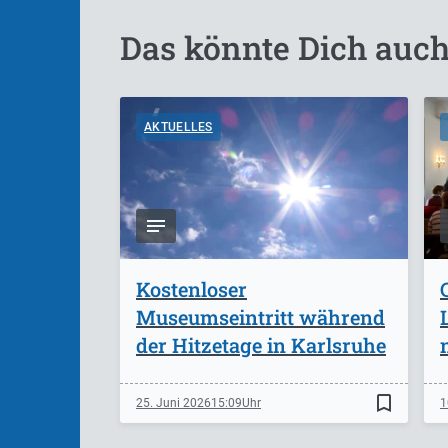
Das könnte Dich auch
AKTUELLES
Kostenloser
Museumseintritt während
der Hitzetage in Karlsruhe
bookmark_border
25. Juni 2026
15:09
1