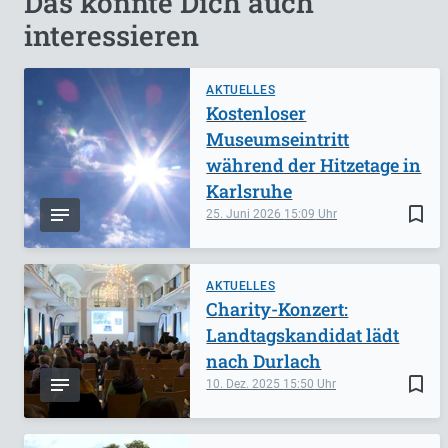
Das könnte Dich auch
interessieren
AKTUELLES
Kostenloser
Museumseintritt
während der Hitzetage in
Karlsruhe
bookmark_border
25. Juni 2026
15:09
AKTUELLES
Charity-Konzert:
Landtagskandidat lädt
nach Durlach
bookmark_border
10. Dez. 2025
15:50