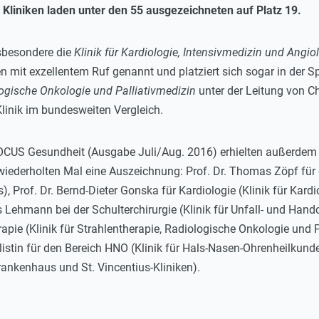
Kliniken laden unter den 55 ausgezeichneten auf Platz 19.
nsbesondere die
Klinik für Kardiologie, Intensivmedizin und Angio
 mit exzellentem Ruf genannt und platziert sich sogar in der S
ologische Onkologie und Palliativmedizin
unter der Leitung von Ch
linik im bundesweiten Vergleich.
FOCUS Gesundheit (Ausgabe Juli/Aug. 2016) erhielten außerdem gl
wiederholten Mal eine Auszeichnung: Prof. Dr. Thomas Zöpf für d
 Prof. Dr. Bernd-Dieter Gonska für Kardiologie (Klinik für Kardi
s Lehmann bei der Schulterchirurgie (Klinik für Unfall- und Handch
pie (Klinik für Strahlentherapie, Radiologische Onkologie und Pa
alistin für den Bereich HNO (Klinik für Hals-Nasen-Ohrenheilkund
rankenhaus und St. Vincentius-Kliniken).