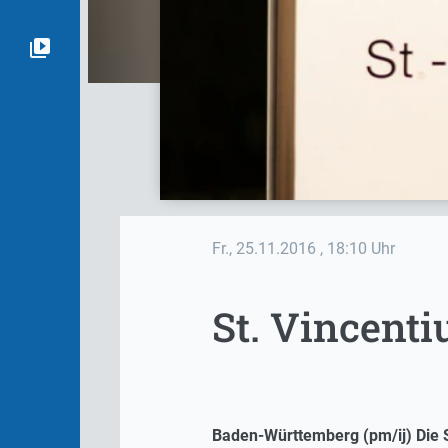
Fr., 25.11.2016
, 18:10 Uhr
St. Vincenti
Baden-Württemberg (pm/ij) Die S