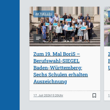
AKTUELLES
Zum 19. Mal BoriS –
Berufswahl-SIEGEL
Baden-Württemberg:
Sechs Schulen erhalten
Auszeichnung
bookmark_border
17. Juli 2026
15:20
1