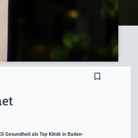
bookmark_border
net
S Gesundheit als Top Klinik in Baden-