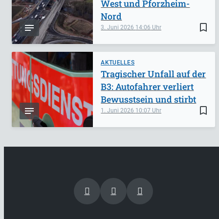
West und Pforzheim-
Nord
bookmark_border
3. Juni 2026
14:06
AKTUELLES
Tragischer Unfall auf der
B3: Autofahrer verliert
Bewusstsein und stirbt
bookmark_border
1. Juni 2026
10:07