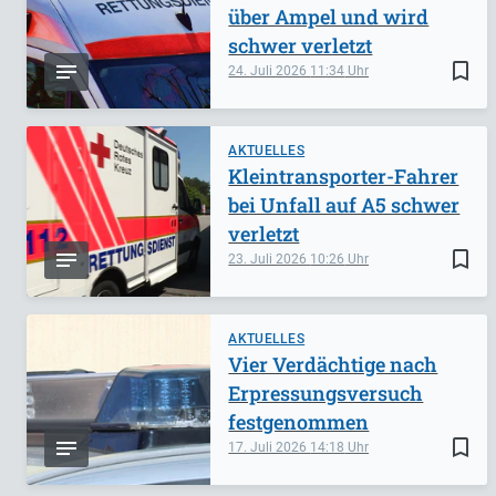
über Ampel und wird
schwer verletzt
bookmark_border
24. Juli 2026
11:34
AKTUELLES
Kleintransporter-Fahrer
bei Unfall auf A5 schwer
verletzt
bookmark_border
23. Juli 2026
10:26
AKTUELLES
Vier Verdächtige nach
Erpressungsversuch
festgenommen
bookmark_border
17. Juli 2026
14:18