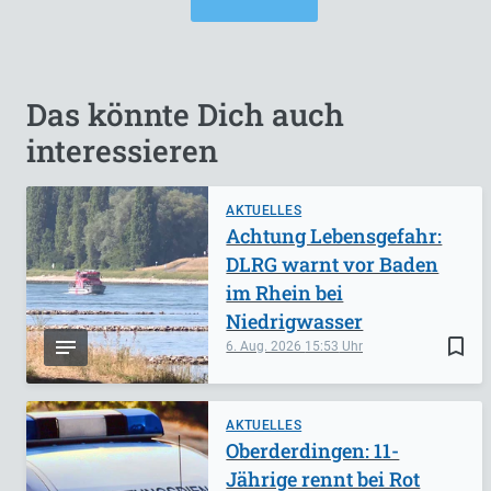
Das könnte Dich auch
interessieren
AKTUELLES
Achtung Lebensgefahr:
DLRG warnt vor Baden
im Rhein bei
Niedrigwasser
bookmark_border
6. Aug. 2026
15:53
AKTUELLES
Oberderdingen: 11-
Jährige rennt bei Rot