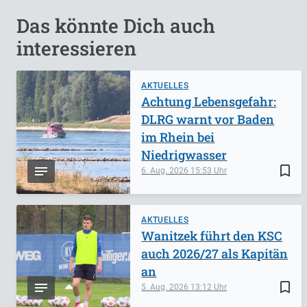
Das könnte Dich auch
interessieren
AKTUELLES
Achtung Lebensgefahr:
DLRG warnt vor Baden
im Rhein bei
Niedrigwasser
bookmark_border
6. Aug. 2026
15:53
AKTUELLES
Wanitzek führt den KSC
auch 2026/27 als Kapitän
an
bookmark_border
5. Aug. 2026
13:12