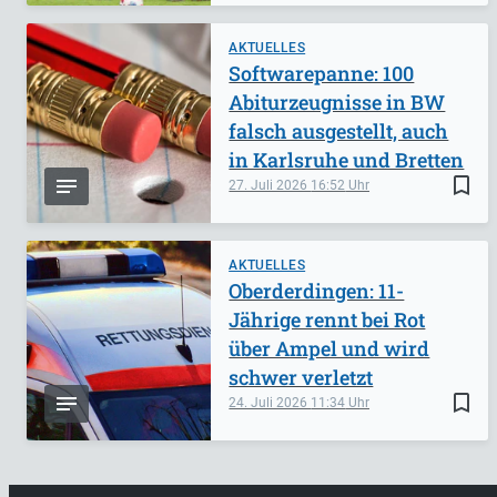
AKTUELLES
Softwarepanne: 100
Abiturzeugnisse in BW
falsch ausgestellt, auch
in Karlsruhe und Bretten
bookmark_border
27. Juli 2026
16:52
AKTUELLES
Oberderdingen: 11-
Jährige rennt bei Rot
über Ampel und wird
schwer verletzt
bookmark_border
24. Juli 2026
11:34