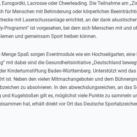
 Eurogordki, Lacrosse oder Cheerleading. Die Teilnahme am „Zirke
 für Menschen mit Behinderung oder körperlichen Beeinträchti
trecke mit Laserschussanlage errichtet, an der dank akustisc
ddy-Programm“ ist vorgesehen, bei dem sich Menschen mit und
lernen und gemeinsam Sport treiben können.
e Menge Spaß sorgen Eventmodule wie ein Hochseilgarten, ein
ing“ mit dabei sind die Gesundheitsinitiative „Deutschland beweg
der Kinderturnstiftung Baden-Württemberg. Unterstützt wird das 
r Ort ist. Neben den vielen Mitmachangeboten und dem Bühnenp
bzeichen zu absolvieren. In den abwechslungsreichen, an das S
g und Kugelstoßen gilt es, möglichst viele Punkte zu sammeln un
sammen hat, erhält direkt vor Ort das Deutsche Sportabzeiche