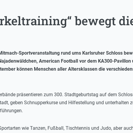
irkeltraining“ bewegt di
itmach-Sportveranstaltung rund ums Karlsruher Schloss bewe
 Najadenwäldchen, American Football vor dem KA300-Pavillo
eptember können Menschen aller Altersklassen die verschiede
erbände präsentieren zum 300. Stadtgeburtstag auf dem Schloss
Stadt, geben Schnupperkurse und Hilfestellung und unterhalten
führungen.
 Sportarten wie Tanzen, Fußball, Tischtennis und Judo, aber au