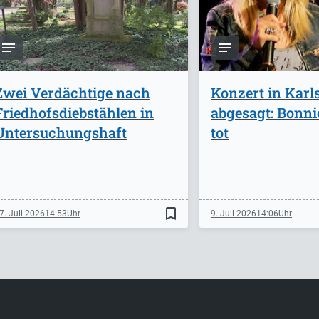
Zwei Verdächtige nach
Konzert in Karl
Friedhofsdiebstählen in
abgesagt: Bonnie
Untersuchungshaft
tot
bookmark_border
7. Juli 2026
14:53
9. Juli 2026
14:06