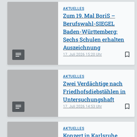
AKTUELLES
Zum 19. Mal BoriS –
Berufswahl-SIEGEL
Baden-Württemberg:
Sechs Schulen erhalten
Auszeichnung
bookmark_border
17. Juli 2026
15:20
AKTUELLES
Zwei Verdächtige nach
Friedhofsdiebstählen in
Untersuchungshaft
bookmark_border
17. Juli 2026
14:53
AKTUELLES
Konzert in Karlsruhe