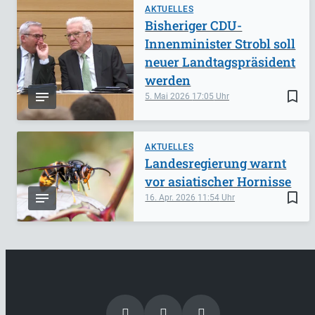
AKTUELLES
Bisheriger CDU-
Innenminister Strobl soll
neuer Landtagspräsident
werden
bookmark_border
5. Mai 2026
17:05
AKTUELLES
Landesregierung warnt
vor asiatischer Hornisse
bookmark_border
16. Apr. 2026
11:54