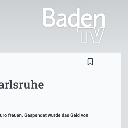
bookmark_border
arlsruhe
0 Euro freuen. Gespendet wurde das Geld von