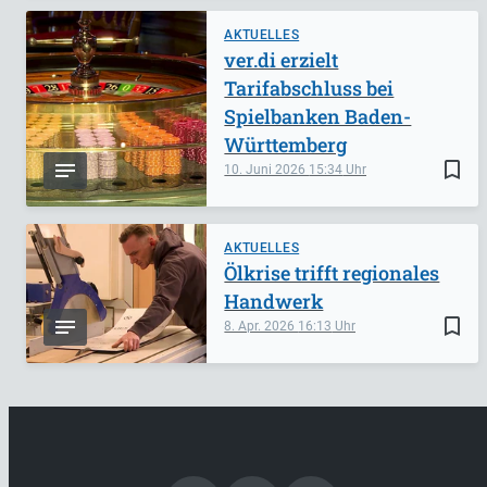
AKTUELLES
ver.di erzielt
Tarifabschluss bei
Spielbanken Baden-
Württemberg
bookmark_border
10. Juni 2026
15:34
AKTUELLES
Ölkrise trifft regionales
Handwerk
bookmark_border
8. Apr. 2026
16:13