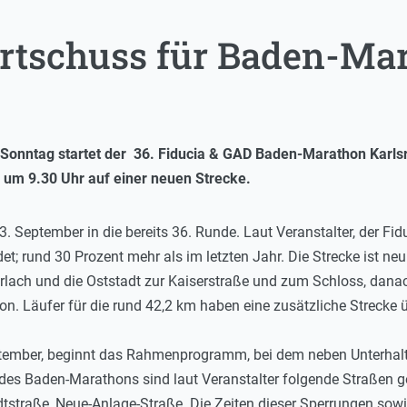
artschuss für Baden-Ma
onntag startet der 36. Fiducia & GAD Baden-Marathon Karls
um 9.30 Uhr auf einer neuen Strecke.
 September in die bereits 36. Runde. Laut Veranstalter, der Fi
; rund 30 Prozent mehr als im letzten Jahr. Die Strecke ist neu 
urlach und die Oststadt zur Kaiserstraße und zum Schloss, dana
n. Läufer für die rund 42,2 km haben eine zusätzliche Strecke ü
tember, beginnt das Rahmenprogramm, bei dem neben Unterhaltu
s Baden-Marathons sind laut Veranstalter folgende Straßen ges
dtstraße, Neue-Anlage-Straße. Die Zeiten dieser Sperrungen sow