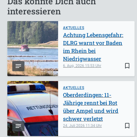
Das könnte Dich auch
interessieren
AKTUELLES
Achtung Lebensgefahr:
DLRG warnt vor Baden
im Rhein bei
Niedrigwasser
bookmark_border
6. Aug. 2026
15:53
AKTUELLES
Oberderdingen: 11-
Jährige rennt bei Rot
über Ampel und wird
schwer verletzt
bookmark_border
24. Juli 2026
11:34