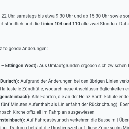
 22 Uhr, samstags bis etwa 9.30 Uhr und ab 15.30 Uhr sowie so
rt stündlich und die
Linien 104 und 110
alle zwei Stunden. Dabe
z folgende Änderungen:
 – Ettlingen West):
Aus Umlaufgründen ergeben sich zwischen Er
 Durlach):
Aufgrund der Änderungen bei den übrigen Linien verke
 Haltestelle Zündhütle, wodurch neue Anschlussmöglichkeiten e
gensteinbach):
Alle Fahrten, die an der Heinz-Barth-Schule enden
 fünf Minuten Aufenthalt als Linienfahrt der Rückrichtung). Ebe
ach Kirche offiziell im Fahrplan ausgewiesen.
nsteinbach):
Auf Fahrgastwunsch verkehren die Busse mit Überg
üher. Dadurch beträgt die Umstiegszeit auf diese Züge sechs Min