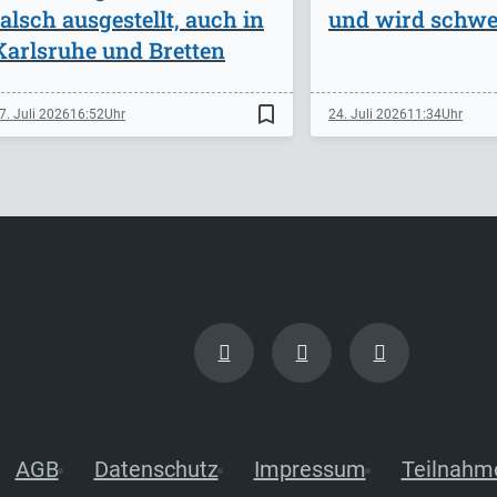
falsch ausgestellt, auch in
und wird schwer
Karlsruhe und Bretten
bookmark_border
7. Juli 2026
16:52
24. Juli 2026
11:34
AGB
Datenschutz
Impressum
Teilnahm