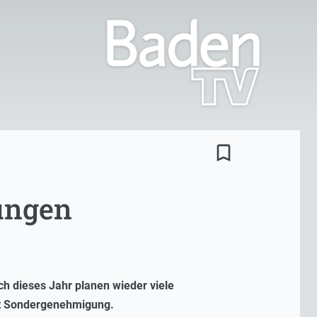
bookmark_border
ungen
uch dieses Jahr planen wieder viele
it Sondergenehmigung.