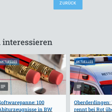
ZURÜCK
 interessieren
AKTUELLES
AKTUELLES
Softwarepanne: 100
Oberderdingen: 
Abiturzeugnisse in BW
rennt bei Rot ü