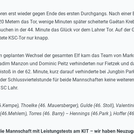
en erst wieder gegen Ende des ersten Durchgangs. Nach einer Eck
 Metern das Tor, wenige Minuten später scheiterte Gaétan Krebs
suchen in der 44. Minute das Glück vor dem Lahrer Tor. Auf der 
tete KSC-Tor nur knapp.
 geplanten Wechsel der gesamten Elf kam das Team von Marku
dim Manzon und Dominic Peitz verhinderten nur Fietzek und das
Freistoß in der 62. Minute, kurz darauf verhinderte bei Jungbin P
 der Schlussviertelstunde für beide Mannschaften keine weitere
 SC Lahr.
(46.Kempe), Thoelke (46. Mauersberger), Gulde (46. Stoll), Valen
rt (46.Mehlem), Torres (46. Barry) – Hennings (46.Park ), Hoffer (
die Mannschaft mit Leistungstests am KIT – wir haben Neuzug