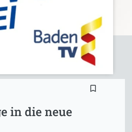
bookmark_border
e in die neue