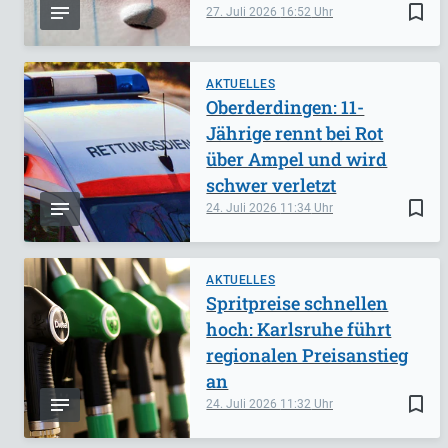
bookmark_border
27. Juli 2026
16:52
AKTUELLES
Oberderdingen: 11-
Jährige rennt bei Rot
über Ampel und wird
schwer verletzt
bookmark_border
24. Juli 2026
11:34
AKTUELLES
Spritpreise schnellen
hoch: Karlsruhe führt
regionalen Preisanstieg
an
bookmark_border
24. Juli 2026
11:32