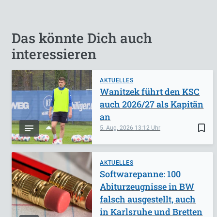
Das könnte Dich auch
interessieren
AKTUELLES
Wanitzek führt den KSC
auch 2026/27 als Kapitän
an
bookmark_border
5. Aug. 2026
13:12
AKTUELLES
Softwarepanne: 100
Abiturzeugnisse in BW
falsch ausgestellt, auch
in Karlsruhe und Bretten